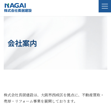
コ
ナ
ン
ビ
テ
ゲ
ン
ー
ツ
シ
へ
ョ
ス
ン
キ
に
会社案内
ッ
移
プ
動
株式会社長居建設は、大阪市西成区を拠点に、不動産買取・
売却・リフォーム事業を展開しております。