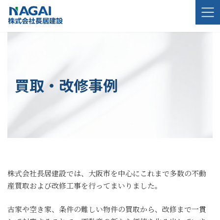
コ
ナ
ン
ビ
テ
ゲ
ン
ー
ツ
シ
へ
ョ
ス
ン
キ
に
買取・改修事例
ッ
移
プ
動
株式会社長居建設では、大阪市を中心にこれまで多数の不動
産買取および改修工事を行ってまいりました。
古家や空き家、条件の難しい物件の買取から、改修まで一貫