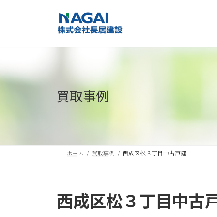
コ
ナ
ン
ビ
テ
ゲ
ン
ー
ツ
シ
へ
ョ
ス
ン
キ
に
買取事例
ッ
移
プ
動
ホーム
買取事例
西成区松３丁目中古戸建
西成区松３丁目中古